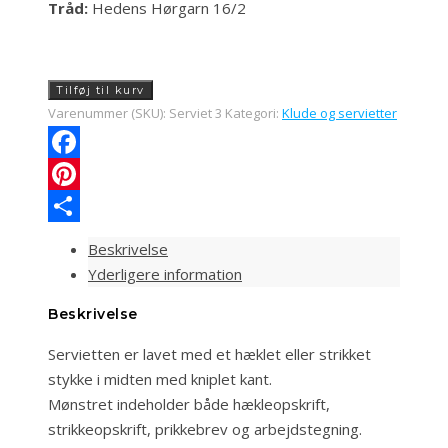
Tråd:
Hedens Hørgarn 16/2
Servietsæt
Tilføj til kurv
3
Varenummer (SKU):
Serviet 3
Kategori:
Klude og servietter
antal
Facebook
Pinterest
Share
Beskrivelse
Yderligere information
Beskrivelse
Servietten er lavet med et hæklet eller strikket
stykke i midten med kniplet kant.
Mønstret indeholder både hækleopskrift,
strikkeopskrift, prikkebrev og arbejdstegning.