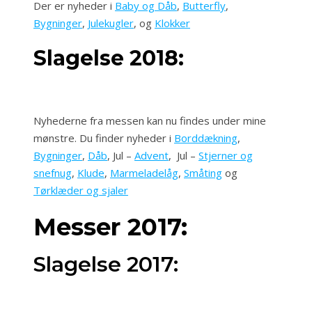
Der er nyheder i
Baby og Dåb
,
Butterfly
,
Bygninger
,
Julekugler
, og
Klokker
Slagelse 2018:
Nyhederne fra messen kan nu findes under mine
mønstre. Du finder nyheder i
Borddækning
,
Bygninger
,
Dåb
, Jul –
Advent
, Jul –
Stjerner og
snefnug
,
Klude
,
Marmeladelåg
,
Småting
og
Tørklæder og sjaler
Messer 2017:
Slagelse 2017: