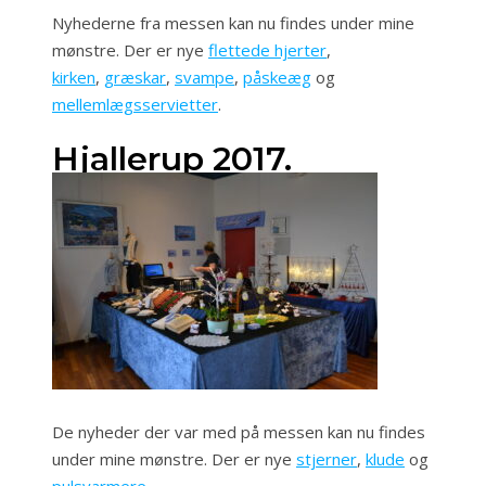
Nyhederne fra messen kan nu findes under mine
mønstre. Der er nye
flettede hjerter
,
kirken
,
græskar
,
svampe
,
påskeæg
og
mellemlægsservietter
.
Hjallerup 2017.
De nyheder der var med på messen kan nu findes
under mine mønstre. Der er nye
stjerner
,
klude
og
pulsvarmere
.