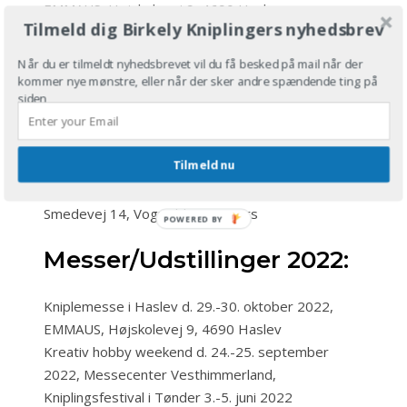
EMMAUS, Højskolevej 9, 4690 Haslev
Tilmeld dig Birkely Kniplingers nyhedsbrev
Klöppeln zwichen den meeren, d. 15.oktober 2023,
kl. 10-17, Kulturzentrum Hohes Arsenal,
Når du er tilmeldt nyhedsbrevet vil du få besked på mail når der
Arsenalstraße, D-24768 Rendsburg, Tyskland
kommer nye mønstre, eller når der sker andre spændende ting på
siden
Kreativ Hobby weekend i Aars d. 23.-24.
september 2023, begge dage k. 10-16, Messevej
1, 9600 Aars
Tilmeld nu
Årets knipledag – Minimesse hos Hedens Hørgarn
d. 26.-27. august 2023, begge dage kl. 10-16,
Smedevej 14, Vognsild, 9600 Aars
Messer/Udstillinger 2022:
Kniplemesse i Haslev d. 29.-30. oktober 2022,
EMMAUS, Højskolevej 9, 4690 Haslev
Kreativ hobby weekend d. 24.-25. september
2022, Messecenter Vesthimmerland,
Kniplingsfestival i Tønder 3.-5. juni 2022