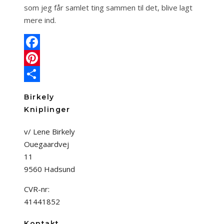
som jeg får samlet ting sammen til det, blive lagt
mere ind.
Facebook
Pinterest
Share
Birkely
Kniplinger
v/ Lene Birkely
Ouegaardvej
11
9560 Hadsund
CVR-nr:
41441852
Kontakt