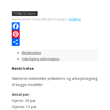
Reflekser
Tilføj til kurv
antal
Varenummer (SKU):
REFLEKS
Kategori:
Småting
Facebook
Pinterest
Share
Beskrivelse
Yderligere information
Beskrivelse
Mønstret indeholder prikkebrev og arbejdstegning
til begge modeller.
Antal par:
Hjerte: 29 par
Stjerne: 13 par