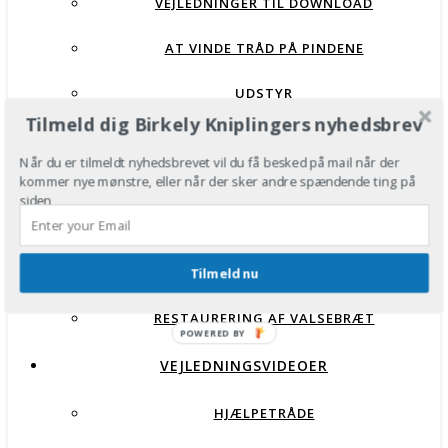
VEJLEDNINGER TIL DOWNLOAD
AT VINDE TRÅD PÅ PINDENE
UDSTYR
Tilmeld dig Birkely Kniplingers nyhedsbrev
GRUNDSLAGENE
Når du er tilmeldt nyhedsbrevet vil du få besked på mail når der
kommer nye mønstre, eller når der sker andre spændende ting på
HJÆLPETRÅDE
siden
FLETNINGER
Tilmeld nu
TORCHONBUNDE
RESTAURERING AF VALSEBRÆT
POWERED BY
VEJLEDNINGSVIDEOER
HJÆLPETRÅDE