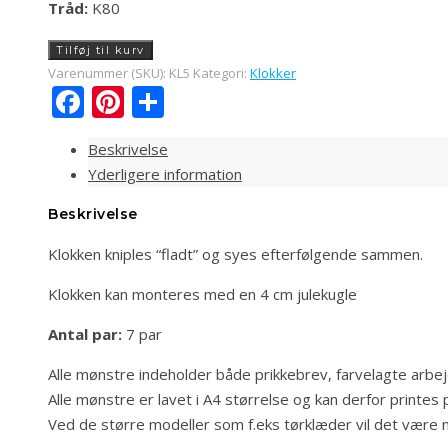
Tråd:
K80
(KL05)
Tilføj til kurv
Pagoder
Varenummer (SKU):
KL5
Kategori:
Klokker
Facebook
Pinterest
Share
antal
Beskrivelse
Yderligere information
Beskrivelse
Klokken kniples “fladt” og syes efterfølgende sammen.
Klokken kan monteres med en 4 cm julekugle
Antal par:
7 par
Alle mønstre indeholder både prikkebrev, farvelagte arbe
Alle mønstre er lavet i A4 størrelse og kan derfor printes p
Ved de større modeller som f.eks tørklæder vil det være