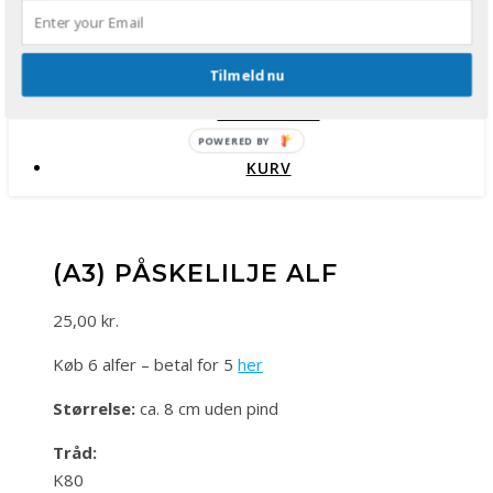
TORCHONELEMENTER.
DOBBELT TORCHON
Tilmeld nu
MIN KONTO
POWERED BY
KURV
(A3) PÅSKELILJE ALF
25,00
kr.
Køb 6 alfer – betal for 5
her
Størrelse:
ca. 8 cm uden pind
Tråd:
K80