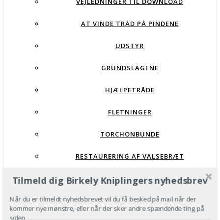
VEJLEDNINGER TIL DOWNLOAD
AT VINDE TRÅD PÅ PINDENE
UDSTYR
GRUNDSLAGENE
HJÆLPETRÅDE
FLETNINGER
TORCHONBUNDE
RESTAURERING AF VALSEBRÆT
Tilmeld dig Birkely Kniplingers nyhedsbrev
VEJLEDNINGSVIDEOER
Når du er tilmeldt nyhedsbrevet vil du få besked på mail når der
HJÆLPETRÅDE
kommer nye mønstre, eller når der sker andre spændende ting på
siden