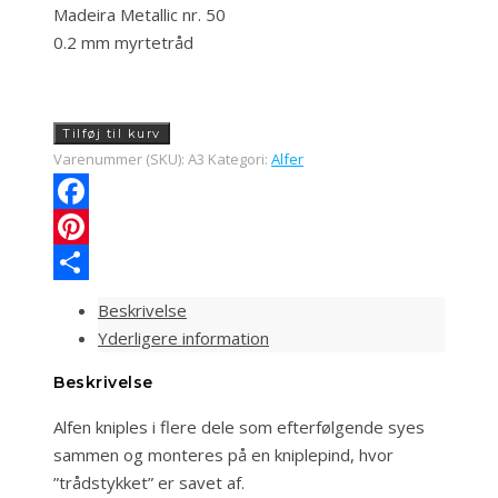
Madeira Metallic nr. 50
0.2 mm myrtetråd
(A3)
Tilføj til kurv
Påskelilje
Varenummer (SKU):
A3
Kategori:
Alfer
Alf
antal
Facebook
Pinterest
Share
Beskrivelse
Yderligere information
Beskrivelse
Alfen kniples i flere dele som efterfølgende syes
sammen og monteres på en kniplepind, hvor
”trådstykket” er savet af.