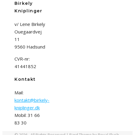
Birkely
Kniplinger
v/ Lene Birkely
Ouegaardvej
11
9560 Hadsund
CVR-nr:
41441852
Kontakt
Mail:
kontakt@birkely-
kniplinger.dk
Mobil: 31 66
83 30
© 2026 - All Rights Reserved | Bard Theme by Royal-Flush