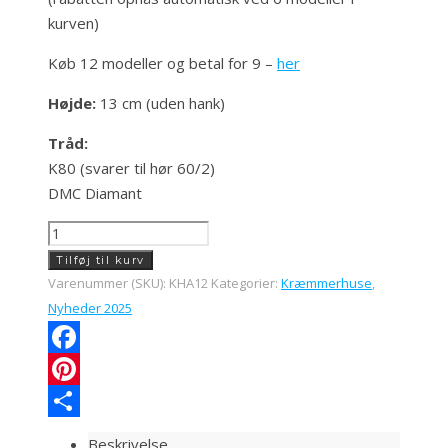
kurven)
Køb 12 modeller og betal for 9 –
her
Højde:
13 cm (uden hank)
Tråd:
K80 (svarer til hør 60/2)
DMC Diamant
KHA12
Svenske
Tilføj til kurv
pletter
Varenummer (SKU):
KHA12
Kategorier:
Kræmmerhuse
,
antal
Nyheder 2025
Facebook
Pinterest
Share
Beskrivelse