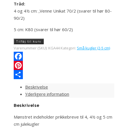
Tråd:
4 og 4½ cm: ,Venne Unikat 70/2 (svarer til hør 80-
90/2)
5 cm: K80 (svarer til hør 60/2)
(KGA44)
Tilføj til kurv
Jomfrubund
Varenummer (SKU):
KGA44
Kategori:
Små kugler (2-5 cm)
antal
Facebook
Pinterest
Share
Beskrivelse
Yderligere information
Beskrivelse
Mønstret indeholder prikkebreve til 4, 4½ og 5 cm
cm julekugler