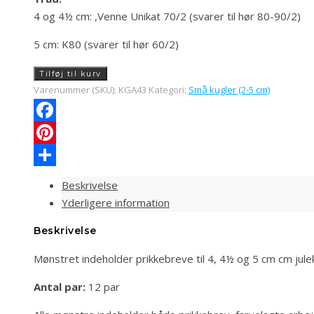
4 og 4½ cm: ,Venne Unikat 70/2 (svarer til hør 80-90/2)
5 cm: K80 (svarer til hør 60/2)
(KGA43)
Tilføj til kurv
Diamanter
Varenummer (SKU):
KGA43
Kategori:
Små kugler (2-5 cm)
antal
Facebook
Pinterest
Share
Beskrivelse
Yderligere information
Beskrivelse
Mønstret indeholder prikkebreve til 4, 4½ og 5 cm cm jule
Antal par:
12 par