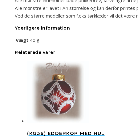
Alle mønstre indeholder både prikkebrev, farvelagte arbe
Alle mønstre er lavet i A4 størrelse og kan derfor printes p
Ved de større modeller som f.eks tørklæder vil det være
Yderligere information
Vægt
40 g
Relaterede varer
(KG36) EDDERKOP MED HUL