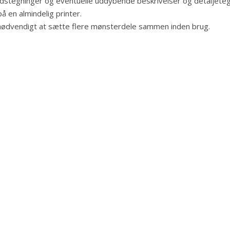
jdstegninger og eventuelle uddybende beskrivelser og detaljeteg
å en almindelig printer.
 nødvendigt at sætte flere mønsterdele sammen inden brug.