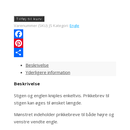
Jakobsstige
Tilføj til kurv
antal
Varenummer (SKU):
JS
Kategori:
Engle
Facebook
Pinterest
Share
Beskrivelse
Yderligere information
Beskrivelse
Stigen og englen kniples enkeltvis. Prikkebrev til
stigen kan øges til ønsket længde.
Mønstret indeholder prikkebreve til både højre og
venstre vendte engle.