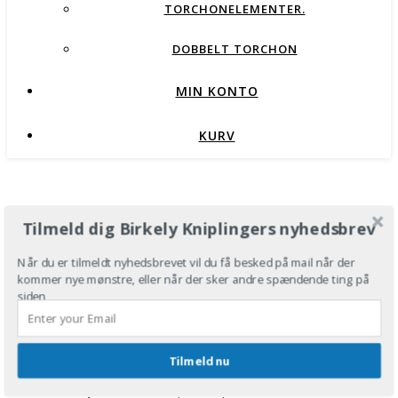
TORCHONELEMENTER.
DOBBELT TORCHON
MIN KONTO
KURV
Tilmeld dig Birkely Kniplingers nyhedsbrev
(E6) ENGEL PÅ KNIPLEPIND
Når du er tilmeldt nyhedsbrevet vil du få besked på mail når der
kommer nye mønstre, eller når der sker andre spændende ting på
PLETTER
siden
25,00
kr.
Tilmeld nu
Køb 6 modeller – betal for 5
her