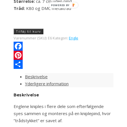
Størrelse:
ca. 7 cm uden pind
POWERED BY
Tråd:
K80 og DMC metaltråd
(E6)
Tilføj til kurv
Engel
Varenummer (SKU):
E6
Kategori:
Engle
på
kniplepind
Facebook
Pletter
Pinterest
antal
Share
Beskrivelse
Yderligere information
Beskrivelse
Englene kniples i flere dele som efterfølgende
syes sammen og monteres på en kniplepind, hvor
”trådstykket” er savet af.