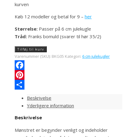
kurven
Køb 12 modeller og betal for 9 –
her
Størrelse:
Passer på 6 cm julekugle
Tråd:
Franks bomuld (svarer til hør 35/2)
BKG05
Tilføj til kurv
Begynderkugle
Varenummer (SKU):
BKG05
Kategori:
6 cm julekugler
Pagoder
antal
Facebook
Pinterest
Share
Beskrivelse
Yderligere information
Beskrivelse
Mønstret er begynder venligt og indeholder