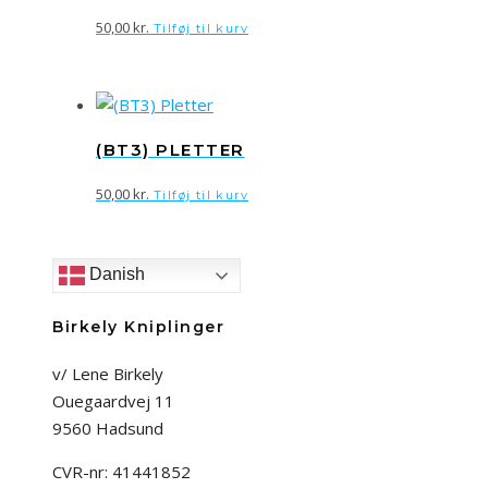
50,00
kr.
Tilføj til kurv
(BT3) PLETTER
50,00
kr.
Tilføj til kurv
Danish
Birkely Kniplinger
v/ Lene Birkely
Ouegaardvej 11
9560 Hadsund
CVR-nr: 41441852