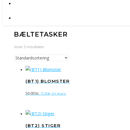
BÆLTETASKER
Viser 3 resultater
(BT1) BLOMSTER
50,00
kr.
Tilføj til kurv
(BT2) STIGER