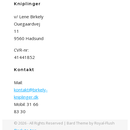
Kniplinger
v/ Lene Birkely
Ouegaardvej
11
9560 Hadsund
CVR-nr:
41441852
Kontakt
Mail:
kontakt@birkely-
kniplinger.dk
Mobil: 31 66
83 30
© 2026 - All Rights Reserved | Bard Theme by Royal-Flush