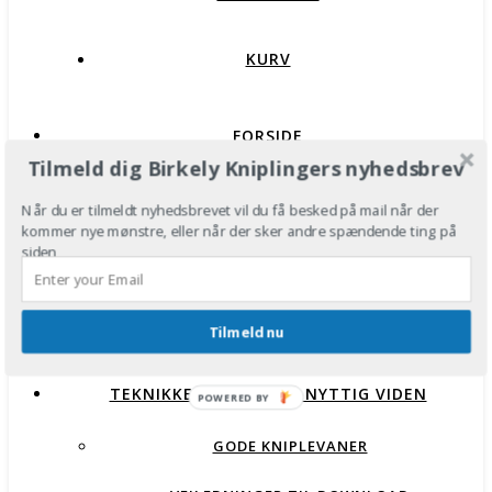
KURV
FORSIDE
Tilmeld dig Birkely Kniplingers nyhedsbrev
BUTIK
Når du er tilmeldt nyhedsbrevet vil du få besked på mail når der
kommer nye mønstre, eller når der sker andre spændende ting på
SÅDAN BESTILLER DU:
siden
HENVISNING TIL FORHANDLERE AF MATERIALER
Tilmeld nu
OG UDSTYR:
TEKNIKKER OG ANDEN NYTTIG VIDEN
POWERED BY
GODE KNIPLEVANER