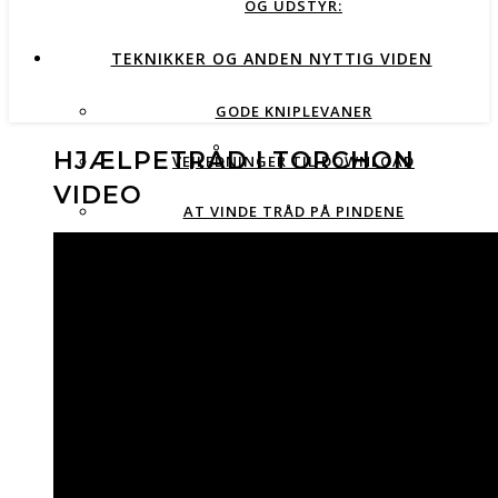
OG UDSTYR:
TEKNIKKER OG ANDEN NYTTIG VIDEN
GODE KNIPLEVANER
HJÆLPETRÅD I TORCHON
VEJLEDNINGER TIL DOWNLOAD
VIDEO
AT VINDE TRÅD PÅ PINDENE
UDSTYR
GRUNDSLAGENE
HJÆLPETRÅDE
FLETNINGER
TORCHONBUNDE