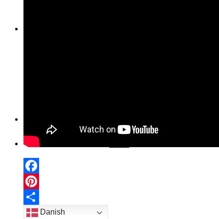
RESTAURERING AF VALSEBRÆT
VEJLEDNINGSVIDEOER
HJÆLPETRÅDE
TORCHONELEMENTER.
DOBBELT TORCHON
MIN KONTO
KURV
Facebook
Pinterest
Share
Danish